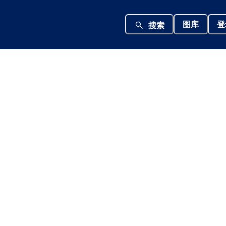
图库
登
搜索