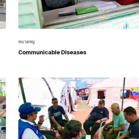
หมวดหมู่
Communicable Diseases