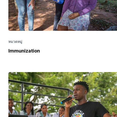
หมวดหมู่
Immunization